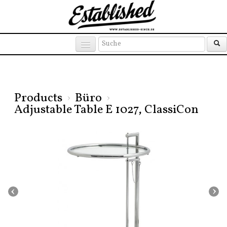
Products
Brands
Places
Products
›
Büro
›
Adjustable Table E 1027, ClassiCon
‹
›