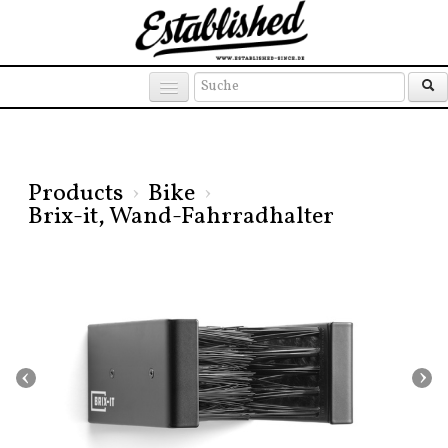
Products
Brands
Places
Products
›
Bike
›
Brix-it, Wand-Fahrradhalter
‹
›