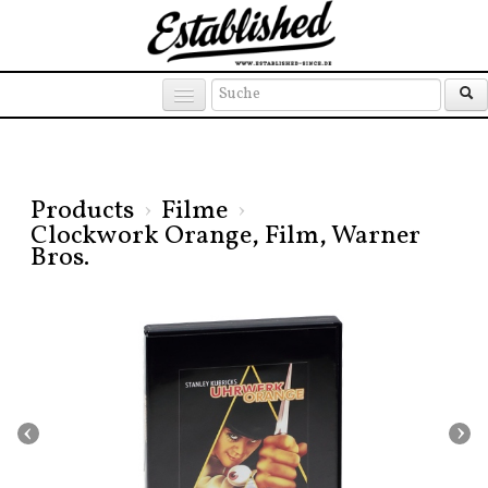
Products
Brands
Places
Products
›
Filme
›
Clockwork Orange, Film, Warner
Bros.
‹
›