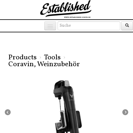
Products
Brands
Places
Products
›
Tools
›
Coravin, Weinzubehör
‹
›