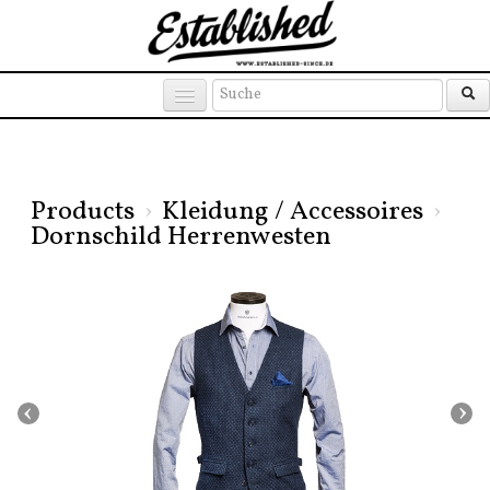
Products
Brands
Places
Products
›
Kleidung / Accessoires
›
Dornschild Herrenwesten
‹
›