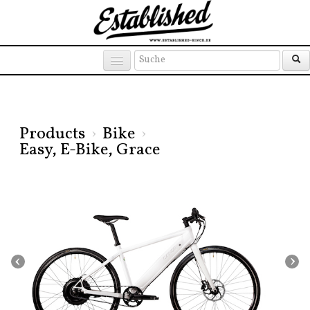
Products
Brands
Places
Products
›
Bike
›
Easy, E-Bike, Grace
‹
›