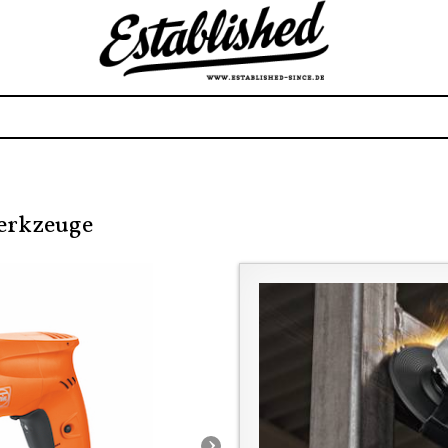
werkzeuge
›