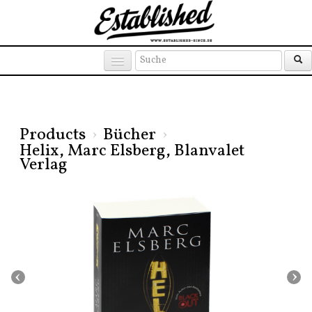
Products
Brands
Places
Products
›
Bücher
›
Helix, Marc Elsberg, Blanvalet
Verlag
‹
›