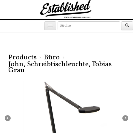
Products
Brands
Places
Products
›
Büro
›
John, Schreibtischleuchte, Tobias
Grau
‹
›