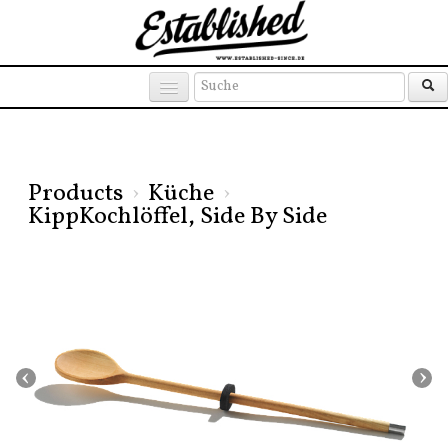
Products
Brands
Places
Products
›
Küche
›
KippKochlöffel, Side By Side
‹
›