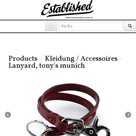
Products
Brands
Places
Products
›
Kleidung / Accessoires
›
Lanyard, tony's munich
‹
›