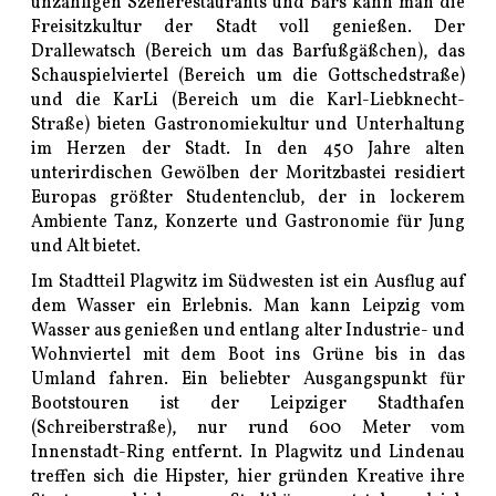
unzähligen Szenerestaurants und Bars kann man die
Freisitzkultur der Stadt voll genießen. Der
Drallewatsch (Bereich um das Barfußgäßchen), das
Schauspielviertel (Bereich um die Gottschedstraße)
und die KarLi (Bereich um die Karl-Liebknecht-
Straße) bieten Gastronomiekultur und Unterhaltung
im Herzen der Stadt. In den 450 Jahre alten
unterirdischen Gewölben der Moritzbastei residiert
Europas größter Studentenclub, der in lockerem
Ambiente Tanz, Konzerte und Gastronomie für Jung
und Alt bietet.
Im Stadtteil Plagwitz im Südwesten ist ein Ausflug auf
dem Wasser ein Erlebnis. Man kann Leipzig vom
Wasser aus genießen und entlang alter Industrie- und
Wohnviertel mit dem Boot ins Grüne bis in das
Umland fahren. Ein beliebter Ausgangspunkt für
Bootstouren ist der Leipziger Stadthafen
(Schreiberstraße), nur rund 600 Meter vom
Innenstadt-Ring entfernt. In Plagwitz und Lindenau
treffen sich die Hipster, hier gründen Kreative ihre