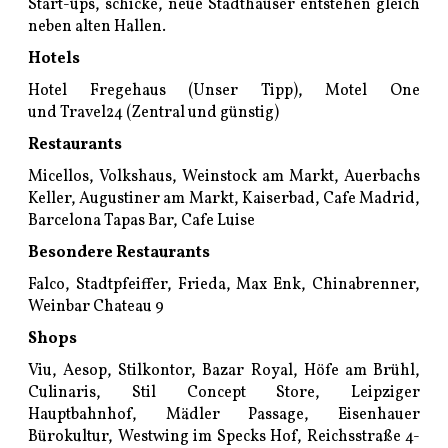
Start-ups, schicke, neue Stadthäuser entstehen gleich
neben alten Hallen.
Hotels
Hotel Fregehaus
(Unser Tipp), Motel One
und
Travel24
(Zentral und günstig)
Restaurants
Micellos, Volkshaus, Weinstock am Markt,
Auerbachs
Keller,
Augustiner am Markt,
Kaiserbad
, Cafe Madrid,
Barcelona Tapas Bar,
Cafe Luise
Besondere Restaurants
Falco
, Stadtpfeiffer,
Frieda
,
Max Enk
,
Chinabrenner
,
Weinbar Chateau 9
Shops
Viu, Aesop,
Stilkontor,
Bazar Royal,
Höfe am Brühl,
Culinaris
,
Stil Concept Store
, Leipziger
Hauptbahnhof, Mädler Passage,
Eisenhauer
Bürokultur
, Westwing im Specks Hof, Reichsstraße 4-