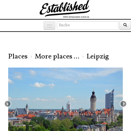
Products
Brands
Places
Places
›
More places ...
›
Leipzig
‹
›