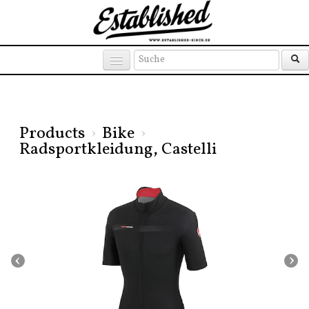
Products
Brands
Places
Products
›
Bike
›
Radsportkleidung, Castelli
‹
›