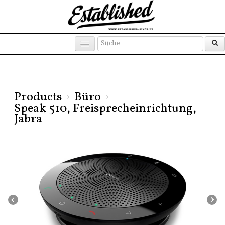
Products
Brands
Places
Products
›
Büro
›
Speak 510, Freisprecheinrichtung,
Jabra
‹
›