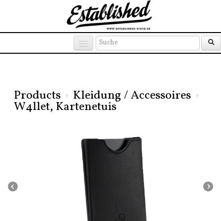
Products
Brands
Places
Products
›
Kleidung / Accessoires
›
W4llet, Kartenetuis
‹
›