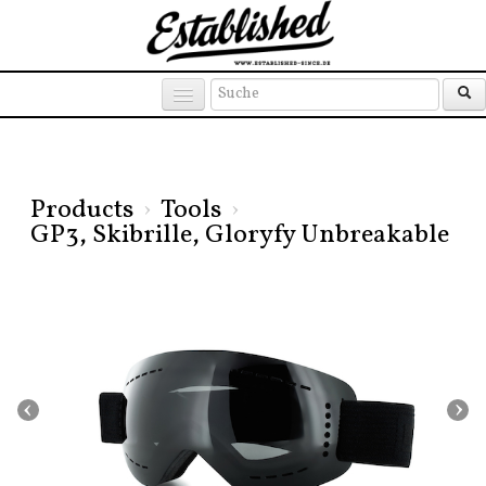
Products
Brands
Places
Products
›
Tools
›
GP3, Skibrille, Gloryfy Unbreakable
‹
›