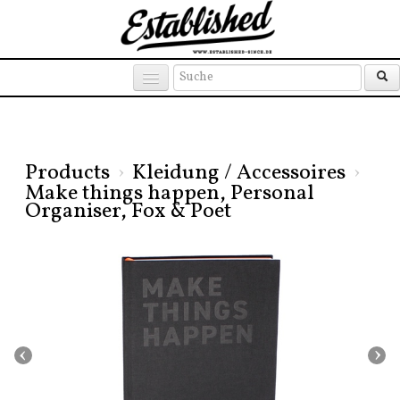
Products
Brands
Places
Products
›
Kleidung / Accessoires
›
Make things happen, Personal
Organiser, Fox & Poet
‹
›