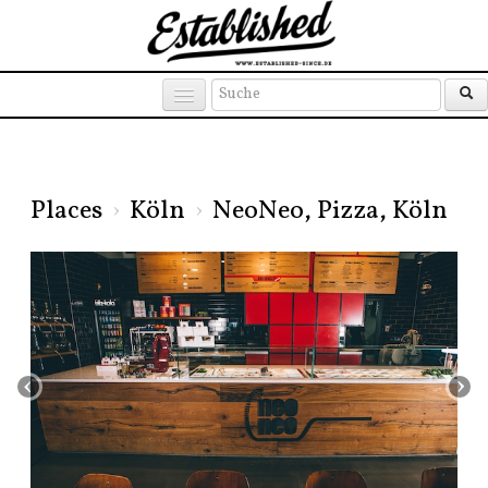
Products
Brands
Places
Places
›
Köln
›
NeoNeo, Pizza, Köln
‹
›